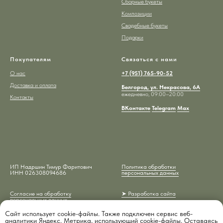
Сборные букеты
Композиции
Свадебные букеты
Подарки
Покупателям
Связаться с нами
О нас
+7 (951) 765-90-52
Доставка и оплата
Белгород, ул. Некрасова, 6А
ежедневно, 09:00–20:00
Контакты
ВКонтакте
Telegram
Max
ИП Надршин Тимур Фаритович
Политика обработки
ИНН 026308094686
персональных данных
Согласие на обработку
➤ Разработка сайта
персональных данных
Сайт использует cookie-файлы. Также подключен сервис веб-
аналитики Яндекс. Метрика, использующий cookie-файлы. Оставаясь