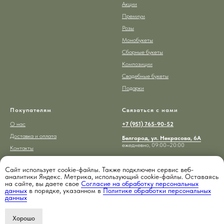
Акции
Премиум
Розы
Монобукеты
Сборные букеты
Композиции
Свадебные букеты
Подарки
Покупателям
Связаться с нами
О нас
+7 (951) 765-90-52
Доставка и оплата
Белгород, ул. Некрасова, 6А
ежедневно, 09:00–20:00
Контакты
ВКонтакте
Telegram
Max
Сайт использует cookie-файлы. Также подключен сервис веб-
аналитики Яндекс. Метрика, использующий cookie-файлы. Оставаясь
на сайте, вы даете свое
Согласие на обработку персональных
данных
в порядке, указанном в
Политике обработки персональных
данных
ИП Надршин Тимур Фаритович
Политика обработки
Хорошо