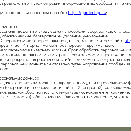
х предложениях, путем отправки информационных сообщений на ук
 дистанционным способом на сайте
https://gardenbgd.ru
;
клиентов.
рсональных данных следующими способами: сбор, запись, системат
, обезличивание, блокирование, удаление, уничтожение.
 Оператором моих персональных данных, как посетителя Сайта
htt
трудничает Интернет-магазин без передачи другим лицам.
оего перехода в интернет-магазин. Срок обработки персональных
ки конфиденциальности или утраты необходимости в достижении эти
и/или прекращения работы сайта, и/или до момента получения отзы
 персональных данных или отозвано путем направления сообщения 
.com.
рсональных данных».
щаяся к прямо или косвенно определенному, или определяемому фи
е (операция) или совокупность действий (операций), совершаемых
и, включая сбор, запись, систематизацию, накопление, хранение, 
авление, доступ), обезличивание, блокирование, удаление, уничто