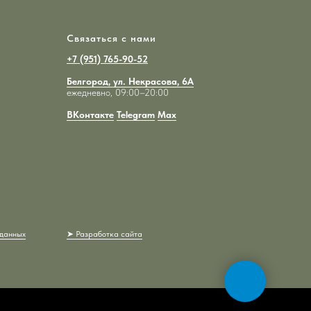
Связаться с нами
+7 (951) 765-90-52
Белгород, ул. Некрасова, 6А
ежедневно, 09:00–20:00
ВКонтакте
Telegram
Max
 данных
➤ Разработка сайта