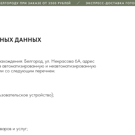
ЛГОРОДУ ПРИ ЗАКАЗЕ ОТ 3500 РУБЛЕЙ
ЭКСПРЕСС-ДОСТАВКА ГОТОВ
ЛЬНЫХ ДАННЫХ
ахождения: Белгород, ул. Некрасова 6А, адрес
а автоматизированную и неавтоматизированную
вии со следующим перечнем:
зовательское устройство);
аров и услуг;