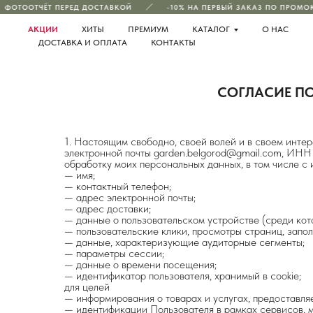
ФОТООТЧЁТ ПЕРЕД ДОСТАВКОЙ
-10% НА ПЕРВЫЙ ЗАКАЗ ПО ПРОМОК
АКЦИИ
ХИТЫ
ПРЕМИУМ
КАТАЛОГ
О НАС
ДОСТАВКА И ОПЛАТА
КОНТАКТЫ
СОГЛАСИЕ ПО
1. Настоящим свободно, своей волей и в своем инте
электронной почты garden.belgorod@gmail.com, И
обработку моих персональных данных, в том числе с
— имя;
— контактный телефон;
— адрес электронной почты;
— адрес доставки;
— данные о пользовательском устройстве (среди кот
— пользовательские клики, просмотры страниц, запол
— данные, характеризующие аудиторные сегменты;
— параметры сессии;
— данные о времени посещения;
— идентификатор пользователя, хранимый в cookie;
для целей
— информирования о товарах и услугах, предоставля
— идентификации Пользователя в рамках сервисов, 