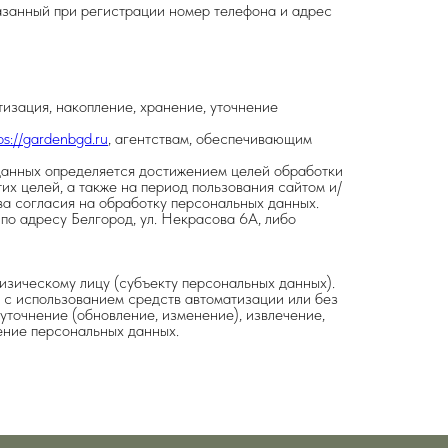
азанный при регистрации номер телефона и адрес
изация, накопление, хранение, уточнение
ps://gardenbgd.ru
, агентствам, обеспечивающим
 данных определяется достижением целей обработки
х целей, а также на период пользования сайтом и/
ва согласия на обработку персональных данных.
по адресу Белгород, ул. Некрасова 6А, либо
зическому лицу (субъекту персональных данных).
 с использованием средств автоматизации или без
уточнение (обновление, изменение), извлечение,
жение персональных данных.