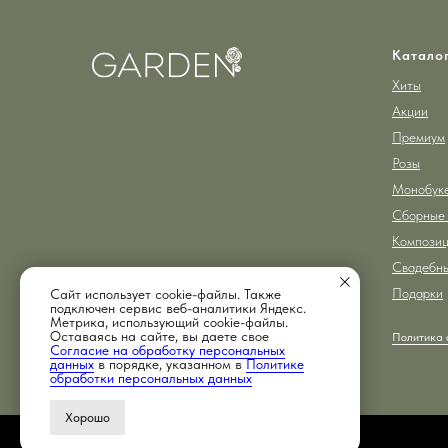
Катало
Хиты
Акции
Премиум
Розы
Монобук
Сборные 
Компози
Свадебны
Подарки
Сайт использует cookie-файлы. Также
подключен сервис веб-аналитики Яндекс.
Метрика, использующий cookie-файлы.
Оставаясь на сайте, вы даете свое
ИП Надршин Тимур Фаритович
Политика 
ИНН 026308094686
Согласие на обработку персональных
данных
в порядке, указанном в
Политике
обработки персональных данных
Хорошо