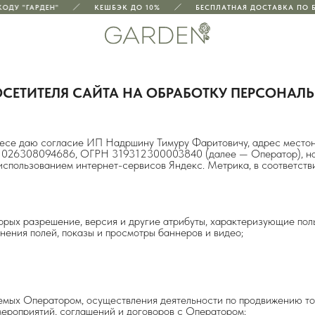
ОДУ "ГАРДЕН"
КЕШБЭК ДО 10%
БЕСПЛАТНАЯ ДОСТАВКА ПО БЕ
СЕТИТЕЛЯ САЙТА НА ОБРАБОТКУ ПЕРСОНА
ресе даю согласие ИП Надршину Тимуру Фаритовичу, адрес местон
НН 026308094686, ОГРН 319312300003840 (далее — Оператор), н
 использованием интернет-сервисов Яндекс. Метрика, в соответст
орых разрешение, версия и другие атрибуты, характеризующие поль
нения полей, показы и просмотры баннеров и видео;
емых Оператором, осуществления деятельности по продвижению тов
мероприятий, соглашений и договоров с Оператором;