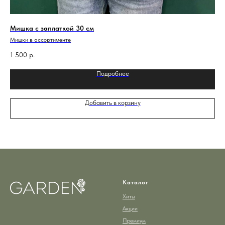
Мишка с заплаткой 30 см
Се
Мишки в ассортименте
Пог
бук
вни
1 500
р.
3 
или
мас
Подробнее
про
укр
нас
све
Добавить в корзину
Каталог
Хиты
Акции
Премиум