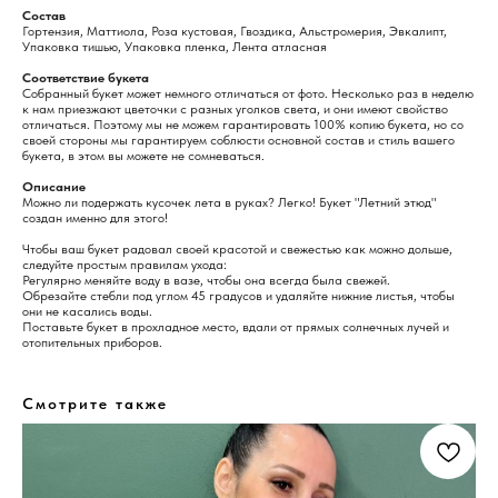
Состав
Гортензия, Маттиола, Роза кустовая, Гвоздика, Альстромерия, Эвкалипт,
Упаковка тишью, Упаковка пленка, Лента атласная
Соответствие букета
Собранный букет может немного отличаться от фото. Несколько раз в неделю
к нам приезжают цветочки с разных уголков света, и они имеют свойство
отличаться. Поэтому мы не можем гарантировать 100% копию букета, но со
своей стороны мы гарантируем соблюсти основной состав и стиль вашего
букета, в этом вы можете не сомневаться.
Описание
Можно ли подержать кусочек лета в руках? Легко! Букет "Летний этюд"
создан именно для этого!
Чтобы ваш букет радовал своей красотой и свежестью как можно дольше,
следуйте простым правилам ухода:
Регулярно меняйте воду в вазе, чтобы она всегда была свежей.
Обрезайте стебли под углом 45 градусов и удаляйте нижние листья, чтобы
они не касались воды.
Поставьте букет в прохладное место, вдали от прямых солнечных лучей и
отопительных приборов.
Смотрите также