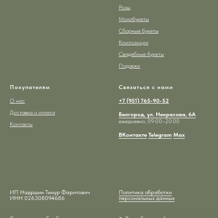
Розы
Монобукеты
Сборные букеты
Композиции
Свадебные букеты
Подарки
Покупателям
Связаться с нами
О нас
+7 (951) 765-90-52
Доставка и оплата
Белгород, ул. Некрасова, 6А
ежедневно, 09:00–20:00
Контакты
ВКонтакте
Telegram
Max
ИП Надршин Тимур Фаритович
Политика обработки
ИНН 026308094686
персональных данных