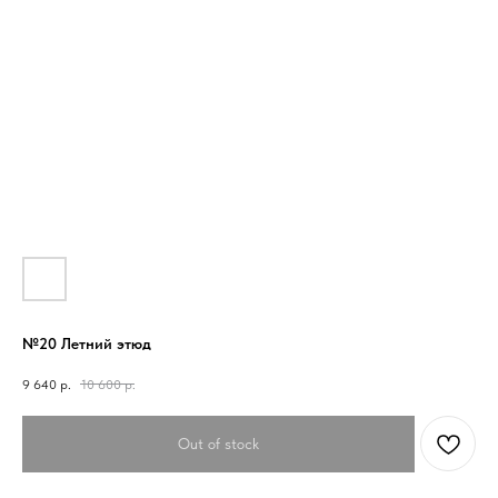
№20 Летний этюд
9 640
р.
10 600
р.
Out of stock