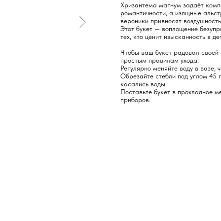
Хризантема магнум задаёт компо
романтичности, а изящные альст
вероники привносят воздушность
Этот букет — воплощение безупр
тех, кто ценит изысканность в де
Чтобы ваш букет радовал своей 
простым правилам ухода:
Регулярно меняйте воду в вазе, 
Обрезайте стебли под углом 45 г
касались воды.
Поставьте букет в прохладное ме
приборов.