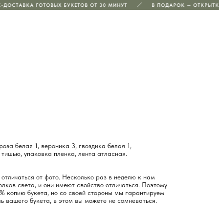
ДОСТАВКА ГОТОВЫХ БУКЕТОВ ОТ 30 МИНУТ
В ПОДАРОК — ОТКРЫТКА,
оза белая 1, вероника 3, гвоздика белая 1,
 тишью, упаковка пленка, лента атласная.
отличаться от фото. Несколько раз в неделю к нам
лков света, и они имеют свойство отличаться. Поэтому
% копию букета, но со своей стороны мы гарантируем
ь вашего букета, в этом вы можете не сомневаться.