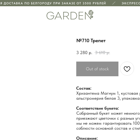
ДОСТАВКА ПО БЕЛГОРОДУ ПРИ ЗАКАЗЕ ОТ 3500 РУБЛЕЙ
ЭКСПРЕСС-
№710 Трепет
3 280
р.
3 610
р.
Out of stock
Состав:
Хризантема Магнум 1, кустовая р
альстромерия белая 3, упаковка
Соответствие букета:
Собранный букет может немного 
приезжают цветочки с разных уго
мы не можем гарантировать 100
соблюсти основной состав и стил
Описание: