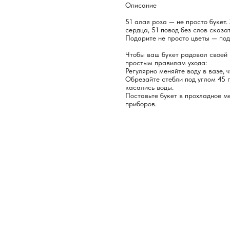
Описание
51 алая роза — не просто букет
сердца, 51 повод без слов сказа
Подарите не просто цветы — по
Чтобы ваш букет радовал своей 
простым правилам ухода:
Регулярно меняйте воду в вазе, 
Обрезайте стебли под углом 45 г
касались воды.
Поставьте букет в прохладное ме
приборов.