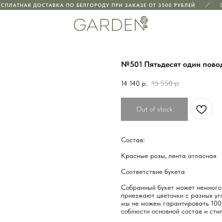
СПЛАТНАЯ ДОСТАВКА ПО БЕЛГОРОДУ ПРИ ЗАКАЗЕ ОТ 3500 РУБЛЕЙ
Э
№501 Пятьдесят один пов
14 140
р.
15 550
р.
Out of stock
Состав:
Красные розы, лента атласная
Соответствие букета
Собранный букет может немного 
приезжают цветочки с разных уго
мы не можем гарантировать 100
соблюсти основной состав и стил