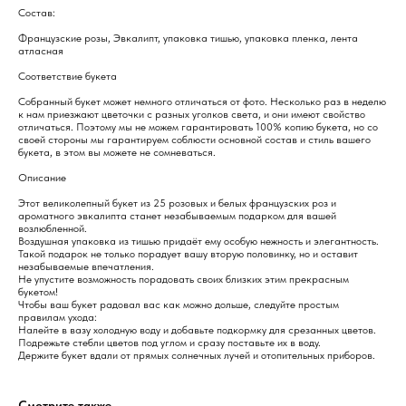
Состав:
Французские розы, Эвкалипт, упаковка тишью, упаковка пленка, лента
атласная
Соответствие букета
Собранный букет может немного отличаться от фото. Несколько раз в неделю
к нам приезжают цветочки с разных уголков света, и они имеют свойство
отличаться. Поэтому мы не можем гарантировать 100% копию букета, но со
своей стороны мы гарантируем соблюсти основной состав и стиль вашего
букета, в этом вы можете не сомневаться.
Описание
Этот великолепный букет из 25 розовых и белых французских роз и
ароматного эвкалипта станет незабываемым подарком для вашей
возлюбленной.
Воздушная упаковка из тишью придаёт ему особую нежность и элегантность.
Такой подарок не только порадует вашу вторую половинку, но и оставит
незабываемые впечатления.
Не упустите возможность порадовать своих близких этим прекрасным
букетом!
Чтобы ваш букет радовал вас как можно дольше, следуйте простым
правилам ухода:
Налейте в вазу холодную воду и добавьте подкормку для срезанных цветов.
Подрежьте стебли цветов под углом и сразу поставьте их в воду.
Держите букет вдали от прямых солнечных лучей и отопительных приборов.
Смотрите также