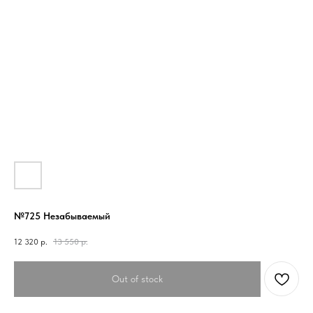
№725 Незабываемый
12 320
р.
13 550
р.
Out of stock