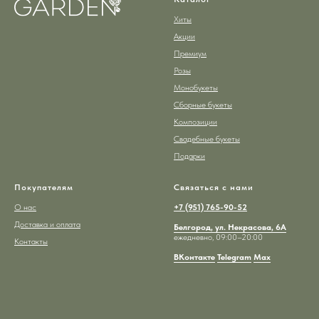
Хиты
Акции
Премиум
Розы
Монобукеты
Сборные букеты
Композиции
Свадебные букеты
Подарки
Покупателям
Связаться с нами
О нас
+7 (951) 765-90-52
Доставка и оплата
Белгород, ул. Некрасова, 6А
ежедневно, 09:00–20:00
Контакты
ВКонтакте
Telegram
Max