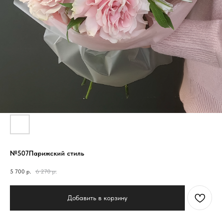
№507Парижский стиль
5 700
р.
6 270
р.
Добавить в корзину