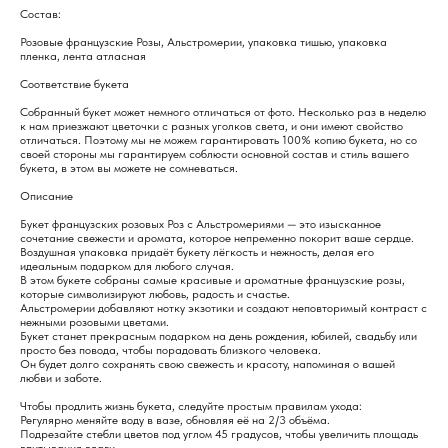
Состав:
Розовые французские Розы, Альстромерии, упаковка тишью, упаковка
пленка, лента атласная
Соответствие букета
Собранный букет может немного отличаться от фото. Несколько раз в неделю
к нам приезжают цветочки с разных уголков света, и они имеют свойство
отличаться. Поэтому мы не можем гарантировать 100% копию букета, но со
своей стороны мы гарантируем соблюсти основной состав и стиль вашего
букета, в этом вы можете не сомневаться.
Описание
Букет французских розовых Роз с Альстромериями — это изысканное
сочетание свежести и аромата, которое непременно покорит ваше сердце.
Воздушная упаковка придаёт букету лёгкость и нежность, делая его
идеальным подарком для любого случая.
В этом букете собраны самые красивые и ароматные французские розы,
которые символизируют любовь, радость и счастье.
Альстромерии добавляют нотку экзотики и создают неповторимый контраст с
нежными розовыми цветами.
Букет станет прекрасным подарком на день рождения, юбилей, свадьбу или
просто без повода, чтобы порадовать близкого человека.
Он будет долго сохранять свою свежесть и красоту, напоминая о вашей
любви и заботе.
Чтобы продлить жизнь букета, следуйте простым правилам ухода:
Регулярно меняйте воду в вазе, обновляя её на 2/3 объёма.
Подрезайте стебли цветов под углом 45 градусов, чтобы увеличить площадь