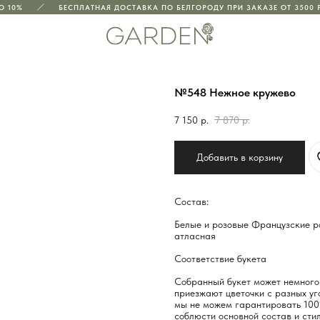
10%
БЕСПЛАТНАЯ ДОСТАВКА ПО БЕЛГОРОДУ ПРИ ЗАКАЗЕ ОТ 3500 РУ
№548 Нежное кружево
7 150
р.
7 870
р.
Добавить в корзину
Состав:
Белые и розовые Французские ро
атласная
Соответствие букета
Собранный букет может немного 
приезжают цветочки с разных уго
мы не можем гарантировать 100
соблюсти основной состав и стил