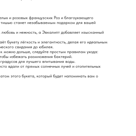
белых и розовых французских Роз и благоухающего
з тишью станет незабываемым подарком для вашей
, любовь и нежность, а Эвкалипт добавляет изысканный
ёт букету лёгкость и элегантность, делая его идеальным
ческого свидания до юбилея.
к можно дольше, следуйте простым правилам ухода:
 чтобы избежать размножения бактерий.
 градусов для лучшего впитывания воды.
есто вдали от прямых солнечных лучей и отопительных
том этого букета, который будет напоминать вам о