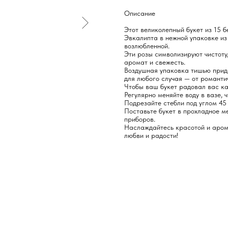
Описание
Этот великолепный букет из 15 
Эвкалипта в нежной упаковке и
возлюбленной.
Эти розы символизируют чистоту
аромат и свежесть.
Воздушная упаковка тишью прида
для любого случая — от романти
Чтобы ваш букет радовал вас ка
Регулярно меняйте воду в вазе,
Подрезайте стебли под углом 45
Поставьте букет в прохладное м
приборов.
Наслаждайтесь красотой и арома
любви и радости!