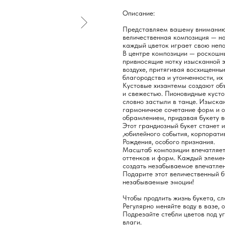
Описание:
Представляем вашему вниманию 
величественная композиция — на
каждый цветок играет свою неп
В центре композиции — роскошн
привносящие нотку изысканной э
воздухе, притягивая восхищенны
благородства и утонченности, и
Кустовые хизантемы создают объ
и свежестью. Пионовидные кусто
словно застыли в танце. Изыска
гармоничное сочетание форм и 
обрамлением, придавая букету 
Этот грандиозный букет станет 
,юбилейного события, корпорати
Рождения, особого признания.
Масштаб композиции впечатляет,
оттенков и форм. Каждый элеме
создать незабываемое впечатлен
Подарите этот величественный б
незабываемые эмоции!
Чтобы продлить жизнь букета, с
Регулярно меняйте воду в вазе, 
Подрезайте стебли цветов под у
влаги.