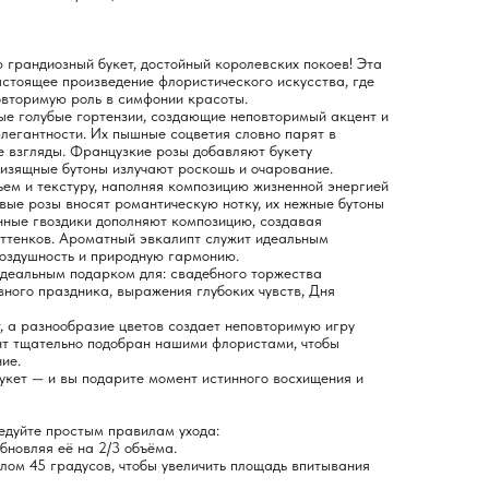
грандиозный букет, достойный королевских покоев! Эта
стоящее произведение флористического искусства, где
овторимую роль в симфонии красоты.
ые голубые гортензии, создающие неповторимый акцент и
легантности. Их пышные соцветия словно парят в
е взгляды. Французкие розы добавляют букету
х изящные бутоны излучают роскошь и очарование.
ем и текстуру, наполняя композицию жизненной энергией
вые розы вносят романтическую нотку, их нежные бутоны
нные гвоздики дополняют композицию, создавая
оттенков. Ароматный эвкалипт служит идеальным
воздушность и природную гармонию.
идеальным подарком для: свадебного торжества
вного праздника, выражения глубоких чувств, Дня
 а разнообразие цветов создает неповторимую игру
нт тщательно подобран нашими флористами, чтобы
ие.
укет — и вы подарите момент истинного восхищения и
ледуйте простым правилам ухода:
обновляя её на 2/3 объёма.
глом 45 градусов, чтобы увеличить площадь впитывания