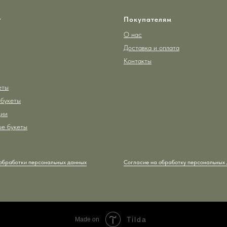
и пусть каждый ваш день буд
красотой!
г
Покупателям
О нас
Доставка и оплата
Контакты
еты
букеты
ции
е букеты
обработки персональных данных
Согласие на обработку персональных
Tilda
Made on