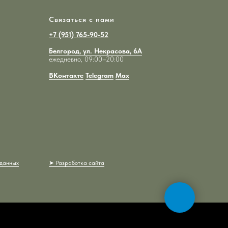
ет наполнен
и пусть каждый ваш день будет наполнен
красотой!
Связаться с нами
+7 (951) 765-90-52
Белгород, ул. Некрасова, 6А
ежедневно, 09:00–20:00
ВКонтакте
Telegram
Max
 данных
➤ Разработка сайта