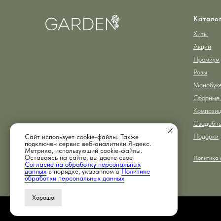
т наполнен
и пусть каждый ваш день будет наполнен
красотой!
Катало
Хиты
Акции
Премиум
Розы
Монобук
Сборные 
Компози
Свадебны
Подарки
Сайт использует cookie-файлы. Также
подключен сервис веб-аналитики Яндекс.
Метрика, использующий cookie-файлы.
Оставаясь на сайте, вы даете свое
ИП Надршин Тимур Фаритович
Политика 
Согласие на обработку персональных
ИНН 026308094686
данных
в порядке, указанном в
Политике
обработки персональных данных
Хорошо