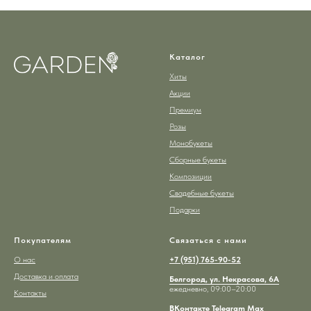
Каталог
Хиты
Акции
Премиум
Розы
Монобукеты
Сборные букеты
Композиции
Свадебные букеты
Подарки
Покупателям
Связаться с нами
О нас
+7 (951) 765-90-52
Доставка и оплата
Белгород, ул. Некрасова, 6А
ежедневно, 09:00–20:00
Контакты
ВКонтакте
Telegram
Max