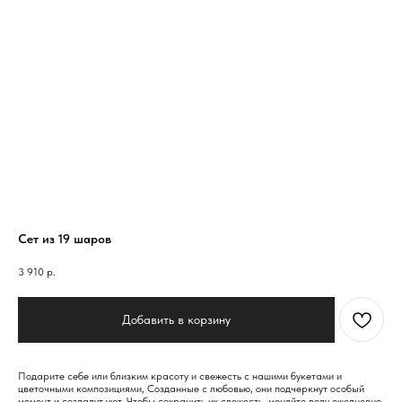
Сет из 19 шаров
3 910
р.
Добавить в корзину
Подарите себе или близким красоту и свежесть с нашими букетами и
цветочными композициями, Созданные с любовью, они подчеркнут особый
момент и создадут уют, Чтобы сохранить их свежесть, меняйте воду ежедневно,