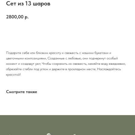
Сет из 13 шаров
2800,00
р.
Добавить в корзину
Подарите себе или близким красоту и свежесть с нашими букетами и
цветочными композициями, Созданные с любовью, они подчеркнут особый
момент и создадут уют, Чтобы сохранить их свежесть, меняйте воду ежедневно,
обрезайте стебли под углом и держите в прохладном месте, Наслаждайтесь
красотой!
Смотрите также