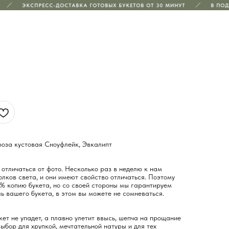
ЭКСПРЕСС-ДОСТАВКА ГОТОВЫХ БУКЕТОВ ОТ 30 МИНУТ
В ПОДА
роза кустовая Сноуфлейк, Эвкалипт
отличаться от фото. Несколько раз в неделю к нам
лков света, и они имеют свойство отличаться. Поэтому
% копию букета, но со своей стороны мы гарантируем
ь вашего букета, в этом вы можете не сомневаться.
укет не упадет, а плавно улетит ввысь, шепча на прощание
выбор для хрупкой, мечтательной натуры и для тех