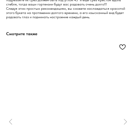
подрезаете их срез должен быть под углом 45’ и ещё срез крестом вдоль
стебля, тогда ваши гортензии будут вас радовать очень долго!!!
Следуя этим простым рекомендациям, вы сможете наслаждаться красотой
этого букета на протяжении долгого времени, а его изысканный вид будет
радовать глаз и поднимать настроение каждый день.
Смотрите также