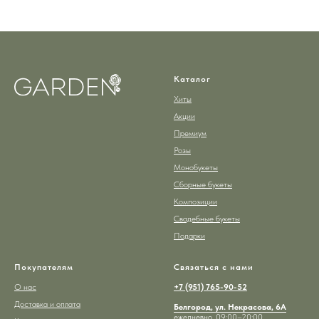
Каталог
Хиты
Акции
Премиум
Розы
Монобукеты
Сборные букеты
Композиции
Свадебные букеты
Подарки
Покупателям
Связаться с нами
О нас
+7 (951) 765-90-52
Доставка и оплата
Белгород, ул. Некрасова, 6А
ежедневно, 09:00–20:00