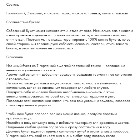
Состав:
Гортензии 7, Эвкалипт, упаковка тишью, упаковка пленка, лента атласная
Соответствие букета
Собранный букет может немного отличаться от фото. Несколько раз в неделю
к нам приезжают цветочки с разных уголков света, и они имеют свойство
отличаться. Поэтому мы не можем гарантировать 100% копию букета, но со
своей стороны мы гарантируем соблюсти основной состав и стиль вашего
букета, в этом вы можете не сомневаться.
Описание
Изящный букет из 7 гортензий в мягкой пастельной гамме — воплощение
нежности и утончённого вкуса
Ароматный эвкалипт добавляет свежести, создавая гармоничное сочетание
с гортензиями.
Легкая матовая упаковка подчеркивает изысканность и утонченность
композиции, делая ее идеальным подарком для любого случая.
Подарите себе или своим близким незабываемые моменты с этим
великолепным букетом, который станет символом гармонии и уюта.
Позвольте этой композиции наполнить ваш дом уютом и ароматом, создавая
атмосферу тепла и радости.
Чтобы ваш букет радовал вас как можно дольше, следуйте простым
правилам ухода:
Налейте в вазу холодную воду и добавьте подкормку для срезанных цветов.
Подрежьте стебли цветов под углом и сразу поставьте их в воду.
Держите букет вдали от прямых солнечных лучей и отопительных приборов.
У гортензий есть свой секрет: она очень любит воду, поэтому когда