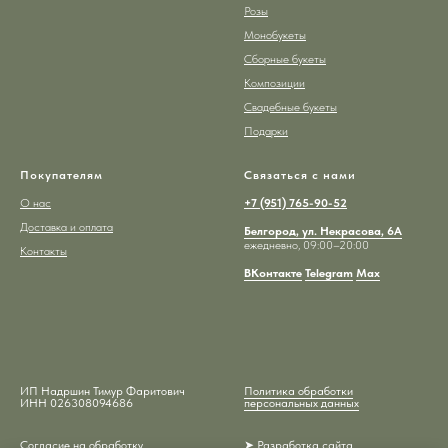
Розы
Монобукеты
Сборные букеты
Композиции
Свадебные букеты
Подарки
Покупателям
Связаться с нами
О нас
+7 (951) 765-90-52
Доставка и оплата
Белгород, ул. Некрасова, 6А
ежедневно, 09:00–20:00
Контакты
ВКонтакте
Telegram
Max
ИП Надршин Тимур Фаритович
Политика обработки
ИНН 026308094686
персональных данных
Согласие на обработку
➤ Разработка сайта