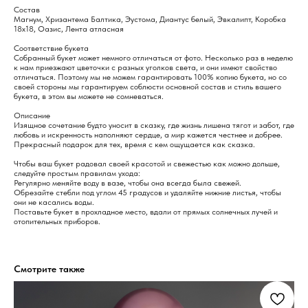
Состав
Магнум, Хризантема Балтика, Эустома, Диантус белый, Эвкалипт, Коробка
18х18, Оазис, Лента атласная
Соответствие букета
Собранный букет может немного отличаться от фото. Несколько раз в неделю
к нам приезжают цветочки с разных уголков света, и они имеют свойство
отличаться. Поэтому мы не можем гарантировать 100% копию букета, но со
своей стороны мы гарантируем соблюсти основной состав и стиль вашего
букета, в этом вы можете не сомневаться.
Описание
Изящное сочетание будто уносит в сказку, где жизнь лишена тягот и забот, где
любовь и искренность наполняют сердце, а мир кажется честнее и добрее.
Прекрасный подарок для тех, время с кем ощущается как сказка.
Чтобы ваш букет радовал своей красотой и свежестью как можно дольше,
следуйте простым правилам ухода:
Регулярно меняйте воду в вазе, чтобы она всегда была свежей.
Обрезайте стебли под углом 45 градусов и удаляйте нижние листья, чтобы
они не касались воды.
Поставьте букет в прохладное место, вдали от прямых солнечных лучей и
отопительных приборов.
Смотрите также