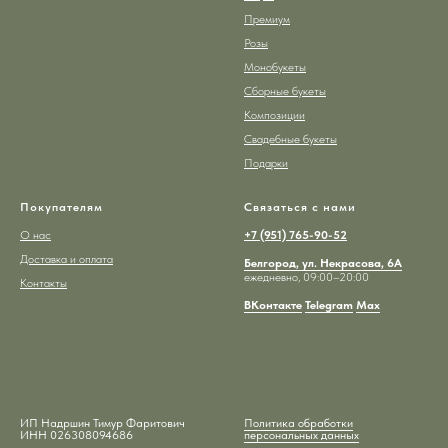
Премиум
Розы
Монобукеты
Сборные букеты
Композиции
Свадебные букеты
Подарки
Покупателям
Связаться с нами
О нас
+7 (951) 765-90-52
Доставка и оплата
Белгород, ул. Некрасова, 6А
ежедневно, 09:00–20:00
Контакты
ВКонтакте
Telegram
Max
ИП Надршин Тимур Фаритович
Политика обработки
ИНН 026308094686
персональных данных