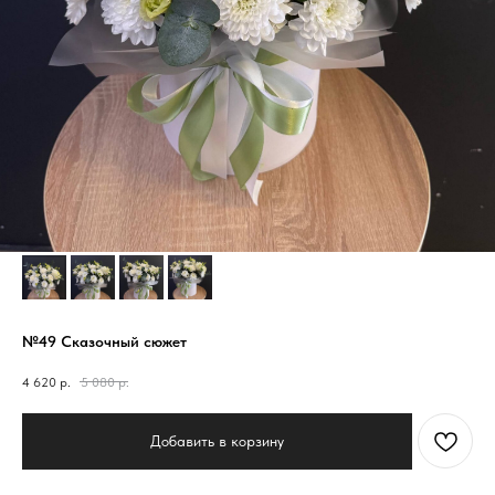
№49 Сказочный сюжет
4 620
р.
5 080
р.
Добавить в корзину