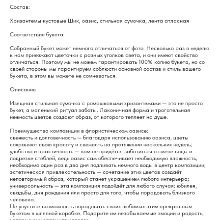
Состав:
Хризантемы кустовые Шик, оазис, стильная сумочка, лента атласная
Соответствие букета
Собранный букет может немного отличаться от фото. Несколько раз в неделю
к нам приезжают цветочки с разных уголков света, и они имеют свойство
отличаться. Поэтому мы не можем гарантировать 100% копию букета, но со
своей стороны мы гарантируем соблюсти основной состав и стиль вашего
букета, в этом вы можете не сомневаться.
Описание
Изящная стильная сумочка с ромашковыми хризантемами — это не просто
букет, а маленький ритуал заботы. Лаконичная форма и трогательная
нежность цветов создают образ, от которого теплеет на душе.
Преимущества композиции в флористическом оазисе:
свежесть и долговечность — благодаря использованию оазиса, цветы
сохраняют свою красоту и свежесть на протяжении нескольких недель;
удобство и практичность — вам не придётся заботиться о смене воды и
подрезке стеблей, ведь оазис сам обеспечивает необходимую влажность,
необходимо один раз в два дня подливать немного воды в центр композиции;
эстетическая привлекательность — сочетание этих цветов создаёт
неповторимый образ, который станет украшением любого интерьера;
универсальность — эта композиция подойдёт для любого случая: юбилея,
свадьбы, дня рождения или просто для того, чтобы порадовать близкого
человека.
Не упустите возможность порадовать своих любимых этим прекрасным
букетом в шляпной коробке. Подарите им незабываемые эмоции и радость,