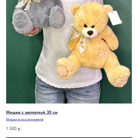
Мишка с заплаткой 30 см
Се
Мишки в ассортименте
Пог
бук
вни
1 500
р.
3 
или
мас