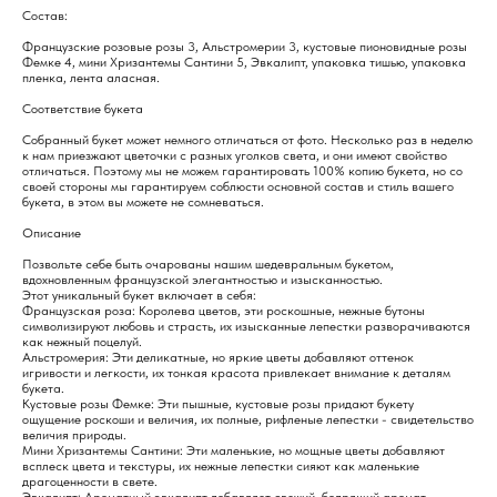
Состав:
Французские розовые розы 3, Альстромерии 3, кустовые пионовидные розы
Фемке 4, мини Хризантемы Сантини 5, Эвкалипт, упаковка тишью, упаковка
пленка, лента аласная.
Соответствие букета
Собранный букет может немного отличаться от фото. Несколько раз в неделю
к нам приезжают цветочки с разных уголков света, и они имеют свойство
отличаться. Поэтому мы не можем гарантировать 100% копию букета, но со
своей стороны мы гарантируем соблюсти основной состав и стиль вашего
букета, в этом вы можете не сомневаться.
Описание
Позвольте себе быть очарованы нашим шедевральным букетом,
вдохновленным французской элегантностью и изысканностью.
Этот уникальный букет включает в себя:
Французская роза: Королева цветов, эти роскошные, нежные бутоны
символизируют любовь и страсть, их изысканные лепестки разворачиваются
как нежный поцелуй.
Альстромерия: Эти деликатные, но яркие цветы добавляют оттенок
игривости и легкости, их тонкая красота привлекает внимание к деталям
букета.
Кустовые розы Фемке: Эти пышные, кустовые розы придают букету
ощущение роскоши и величия, их полные, рифленые лепестки - свидетельство
величия природы.
Мини Хризантемы Сантини: Эти маленькие, но мощные цветы добавляют
всплеск цвета и текстуры, их нежные лепестки сияют как маленькие
драгоценности в свете.