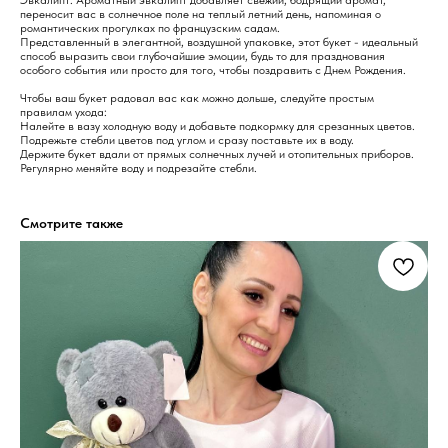
Эвкалипт: Ароматный эвкалипт добавляет свежий, бодрящий аромат,
переносит вас в солнечное поле на теплый летний день, напоминая о
романтических прогулках по французским садам.
Представленный в элегантной, воздушной упаковке, этот букет - идеальный
способ выразить свои глубочайшие эмоции, будь то для празднования
особого события или просто для того, чтобы поздравить с Днем Рождения.
Чтобы ваш букет радовал вас как можно дольше, следуйте простым
правилам ухода:
Налейте в вазу холодную воду и добавьте подкормку для срезанных цветов.
Подрежьте стебли цветов под углом и сразу поставьте их в воду.
Держите букет вдали от прямых солнечных лучей и отопительных приборов.
Регулярно меняйте воду и подрезайте стебли.
Смотрите также