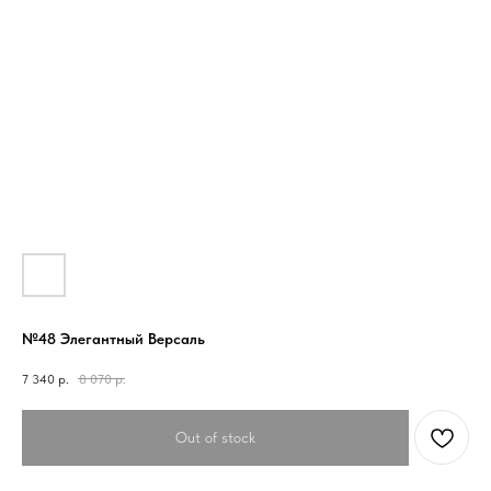
№48 Элегантный Версаль
7 340
р.
8 070
р.
Out of stock