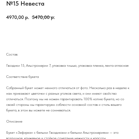
№15 Невеста
4970,00
р.
5470,00
р.
Добавить в корзину
Состав:
Гвоздики 15, Альстромерии 7, упаковка тишью, упаковка пленка, лента атласная
Соответствие букета
Собранный букет может немного отличаться от фото. Несколько раз в неделю к
нам приезжают цветочки с разных уголков света, и они имеют свойство
отличаться. Поэтому мы не можем гарантировать 100% копию букета, но со
своей стороны мы гарантируем соблюсти основной состав и стиль вашего
букета, в этом вы можете не сомневаться.
Описание
Букет «Зефирка» с белыми Гвоздиками и белыми Альстромериями — это
воздушное, кружевное и стойкое сочетание нежности и красоты.