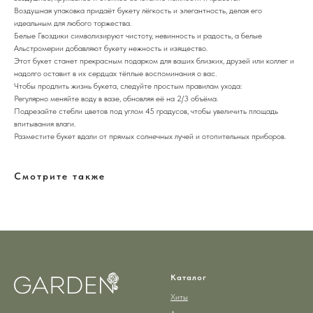
Воздушная упаковка придаёт букету лёгкость и элегантность, делая его
идеальным для любого торжества.
Белые Гвоздики символизируют чистоту, невинность и радость, а белые
Альстромерии добавляют букету нежность и изящество.
Этот букет станет прекрасным подарком для ваших близких, друзей или коллег и
надолго оставит в их сердцах тёплые воспоминания о вас.
Чтобы продлить жизнь букета, следуйте простым правилам ухода:
Регулярно меняйте воду в вазе, обновляя её на 2/3 объёма.
Подрезайте стебли цветов под углом 45 градусов, чтобы увеличить площадь
впитывания влаги.
Разместите букет вдали от прямых солнечных лучей и отопительных приборов.
Смотрите также
Каталог
Хиты