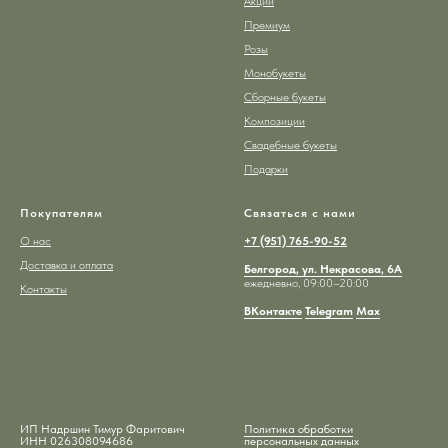
Акции
Премиум
Розы
Монобукеты
Сборные букеты
Композиции
Свадебные букеты
Подарки
Покупателям
Связаться с нами
О нас
+7 (951) 765-90-52
Доставка и оплата
Белгород, ул. Некрасова, 6А
ежедневно, 09:00–20:00
Контакты
ВКонтакте
Telegram
Max
ИП Надршин Тимур Фаритович
Политика обработки
ИНН 026308094686
персональных данных