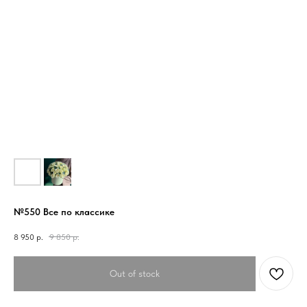
№550 Все по классике
8 950
р.
9 850
р.
Out of stock