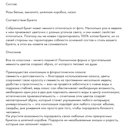
Состав:
Розы белые, эвкалипт, шляпная коробка, оазис
Соответствие букета
Собранный букет может немного отличаться от фото. Несколько раз в неделю
к нам приезжают цветочки с разных уголков света, и они имеют свойство
отличаться. Поэтому мы не можем гарантировать 100% копию букета, но со
своей стороны мы гарантируем соблюсти основной состав и стиль вашего
букета, в этом вы можете не сомневаться.
Описание
Все по классике - ничего лишнего! Лаконичная форма и трогательная
нежность цветов создают образ, от которого теплеет на душе.
Преимущества композиции в флористическом оазисе:
свежесть и долговечность — благодаря использованию оазиса, цветы
сохраняют свою красоту и свежесть на протяжении нескольких недель;
удобство и практичность — вам не придётся заботиться о смене воды и
подрезке стеблей, ведь оазис сам обеспечивает необходимую влажность,
необходимо один раз в два дня подливать немного воды в центр композиции;
эстетическая привлекательность — сочетание этих цветов создаёт
неповторимый образ, который станет украшением любого интерьера;
универсальность — эта композиция подойдёт для любого случая: юбилея,
свадьбы, дня рождения или просто для того, чтобы порадовать близкого
человека.
Не упустите возможность порадовать своих любимых этим прекрасным
букетом в шляпной коробке. Подарите им незабываемые эмоции и радость,
которые они запомнят надолго.