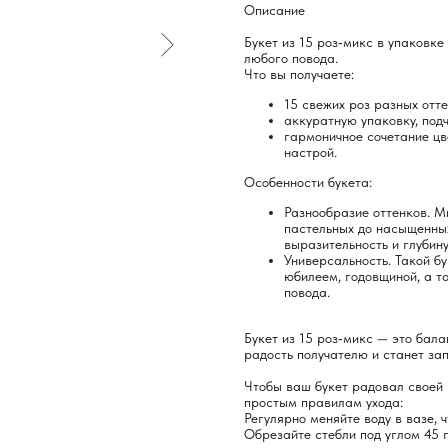
Описание
Букет из 15 роз‑микс в упаковк
любого повода.
Что вы получаете:
15 свежих роз разных отте
аккуратную упаковку, по
гармоничное сочетание ц
настрой.
Особенности букета:
Разнообразие оттенков. М
пастельных до насыщенных
выразительность и глубину
Универсальность. Такой б
юбилеем, годовщиной, а т
повода.
Букет из 15 роз‑микс — это бал
радость получателю и станет з
Чтобы ваш букет радовал своей 
простым правилам ухода:
Регулярно меняйте воду в вазе, 
Обрезайте стебли под углом 45 г