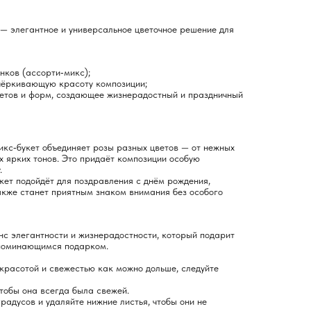
е — элегантное и универсальное цветочное решение для
нков (ассорти‑микс);
дчёркивающую красоту композиции;
ветов и форм, создающее жизнерадостный и праздничный
икс‑букет объединяет розы разных цветов — от нежных
 ярких тонов. Это придаёт композиции особую
.
укет подойдёт для поздравления с днём рождения,
акже станет приятным знаком внимания без особого
анс элегантности и жизнерадостности, который подарит
апоминающимся подарком.
красотой и свежестью как можно дольше, следуйте
чтобы она всегда была свежей.
радусов и удаляйте нижние листья, чтобы они не