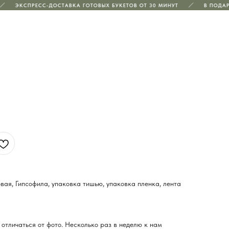
ЭКСПРЕСС-ДОСТАВКА ГОТОВЫХ БУКЕТОВ ОТ 30 МИНУТ
В ПОДАРО
вая, Гипсофила, упаковка тишью, упаковка пленка, лента
отличаться от фото. Несколько раз в неделю к нам