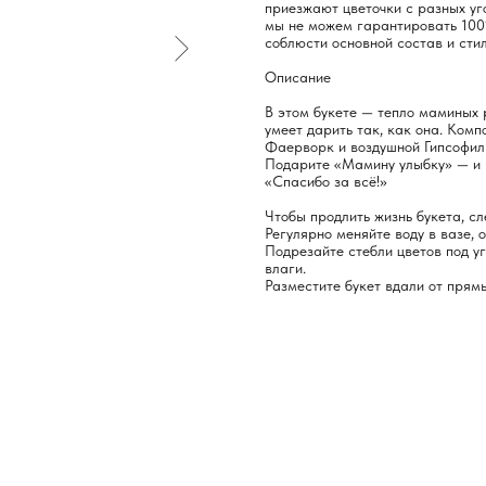
приезжают цветочки с разных уго
мы не можем гарантировать 100
соблюсти основной состав и стил
Описание
В этом букете — тепло маминых р
умеет дарить так, как она. Ком
Фаерворк и воздушной Гипсофилы
Подарите «Мамину улыбку» — и п
«Спасибо за всё!»
Чтобы продлить жизнь букета, с
Регулярно меняйте воду в вазе, 
Подрезайте стебли цветов под у
влаги.
Разместите букет вдали от прямы