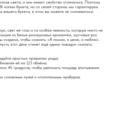
лков света, и они имеют свойство отличаться. Поэтому
% копию букета, но со своей стороны мы гарантируем
ь вашего букета, в этом вы можете не сомневаться.
ук, свет её глаз и та особая нежность, которую никто не
позиция из белых ромашковых хризантем, кустовых роз
 создана, чтобы сказать: «Я помню, я ценю, я люблю».
усть этот день станет ещё одним поводом сказать:
ледуйте простым правилам ухода:
обновляя её на 2/3 объёма.
глом 45 градусов, чтобы увеличить площадь впитывания
х солнечных лучей и отопительных приборов.